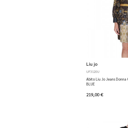
Liu jo
UF3120U
Abito Liu Jo Jeans Donn
BLUE
219,00 €