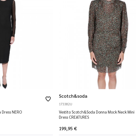
Scotch&soda
173382U
a Dress NERO
Vestito Scotch&Soda Donna Mock Neck Mini
Dress CREATURES
199,95 €