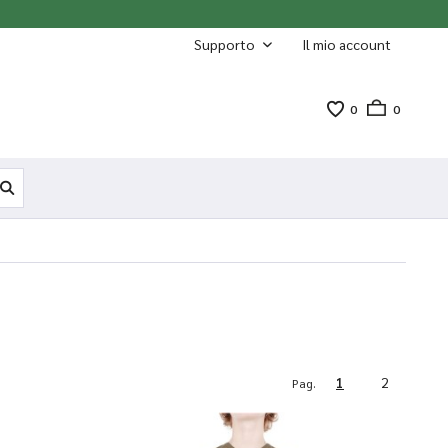
Supporto
Il mio account
0
0
1
2
Pag.