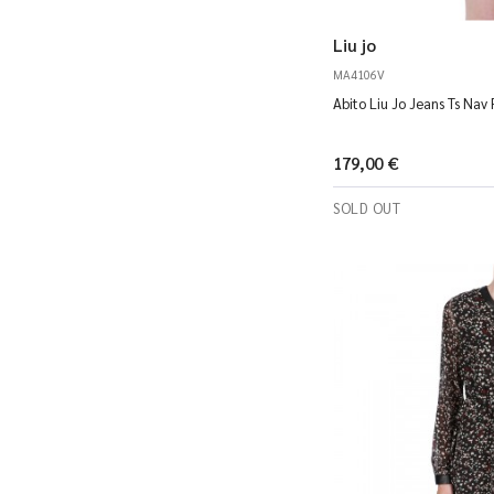
Liu jo
MA4106V
Abito Liu Jo Jeans Ts N
179,00 €
SOLD OUT