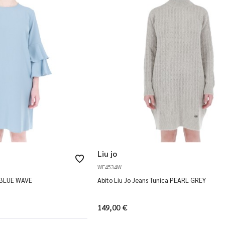
Liu jo
WF4534W
a BLUE WAVE
Abito Liu Jo Jeans Tunica PEARL GREY
149,00 €