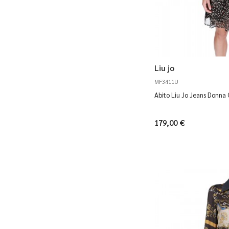
Liu jo
MF3411U
Abito Liu Jo Jeans Donn
179,00 €