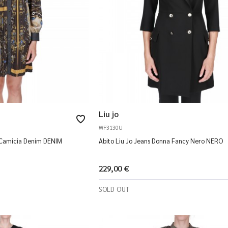
Liu jo
WF3130U
a Camicia Denim DENIM
Abito Liu Jo Jeans Donna Fancy Nero NERO
229,00 €
SOLD OUT