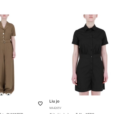
Liu jo
MA4265V