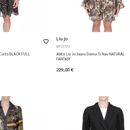
Liu jo
MF3375U
a Corto BLACK FULL
Abito Liu Jo Jeans Donna Ts Nav NATURAL
FANTASY
229,00 €