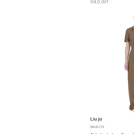
SOLD OUT
Liu jo
MA4317V