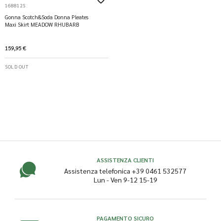
168812S
Gonna Scotch&Soda Donna Pleates
Maxi Skirt MEADOW RHUBARB
159,95 €
SOLD OUT
ASSISTENZA CLIENTI
Assistenza telefonica +39 0461 532577
Lun - Ven 9-12 15-19
PAGAMENTO SICURO