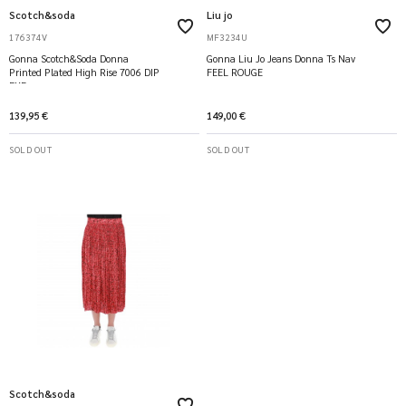
Scotch&soda
Liu jo
176374V
MF3234U
Gonna Scotch&Soda Donna
Gonna Liu Jo Jeans Donna Ts Nav
Printed Plated High Rise 7006 DIP
FEEL ROUGE
DYE
139,95 €
149,00 €
SOLD OUT
SOLD OUT
Scotch&soda