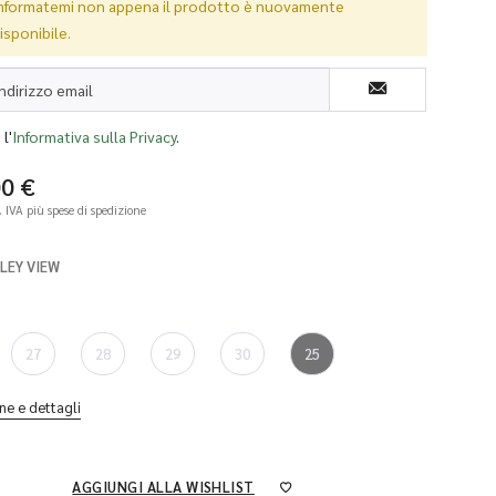
nformatemi non appena il prodotto è nuovamente
isponibile.
l'
Informativa sulla Privacy
.
00 €
l. IVA
più spese di spedizione
LLEY VIEW
27
28
29
30
25
ne e dettagli
AGGIUNGI ALLA WISHLIST