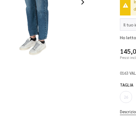
I
d
Ho letto 
145,
Prezzi inc
0163 VA
TAGLIA
26
Descrizio