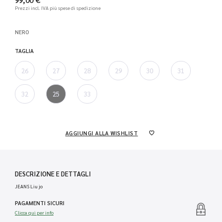
Prezzi incl. IVA
più spese di spedizione
NERO
TAGLIA
26
27
28
29
30
31
32
25
33
AGGIUNGI ALLA WISHLIST
DESCRIZIONE E DETTAGLI
JEANS Liu jo
PAGAMENTI SICURI
Clicca qui per info