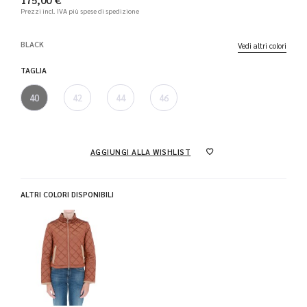
Prezzi incl. IVA
più spese di spedizione
BLACK
Vedi altri colori
TAGLIA
40
42
44
46
AGGIUNGI ALLA WISHLIST
ALTRI COLORI DISPONIBILI