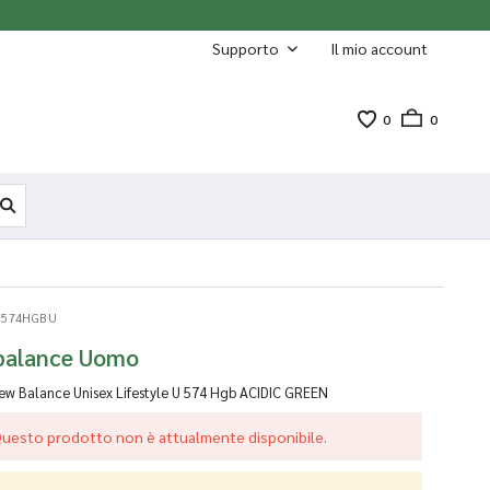
Supporto
Il mio account
0
0
 574HGBU
balance Uomo
ew Balance Unisex Lifestyle U 574 Hgb
ACIDIC GREEN
uesto prodotto non è attualmente disponibile.