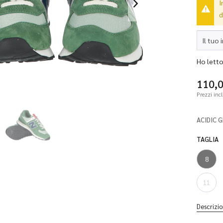
I
d
Ho letto 
110,
Prezzi inc
ACIDIC 
TAGLIA
8
11
Descrizio