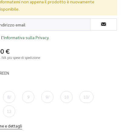
nformatemi non appena il prodotto è nuovamente
isponibile.
l'
Informativa sulla Privacy
.
00 €
l. IVA
più spese di spedizione
GREEN
8/
9
9/
10
10/
12
ne e dettagli