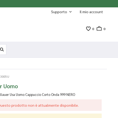
Supporto
Il mio account
0
0
 3005U
er Uomo
Blauer Usa Uomo Cappuccio Corto Onda
999 NERO
uesto prodotto non è attualmente disponibile.