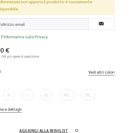
nformatemi non appena il prodotto è nuovamente
isponibile.
l'
Informativa sulla Privacy
.
00 €
l. IVA
più spese di spedizione
O
Vedi altri colori
M
L
XL
XXL
3XL
ne e dettagli
AGGIUNGI ALLA WISHLIST