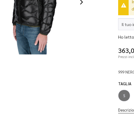
I
d
Ho letto 
363,
Prezzi inc
999 NER
TAGLIA
S
Descrizio