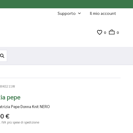
Supporto
Il mio account
0
0
 8K0211W
zia pepe
atrizia Pepe Donna Knit
NERO
00 €
l. IVA
più spese di spedizione