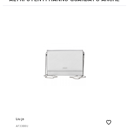
Liu jo
AF3388U